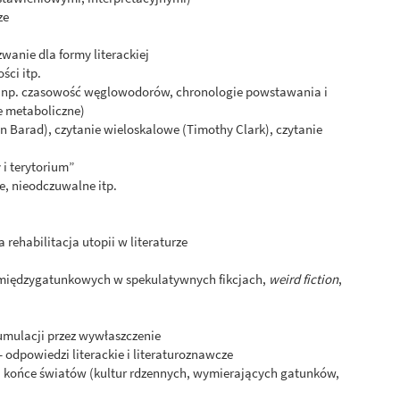
ze
anie dla formy literackiej
ści itp.
np. czasowość węglowodorów, chronologie powstawania i
e metaboliczne)
en Barad), czytanie wieloskalowe (Timothy Clark), czytanie
 i terytorium”
e, nieodczuwalne itp.
 rehabilitacja utopii w literaturze
z międzygatunkowych w spekulatywnych fikcjach,
weird fiction
,
kumulacji przez wywłaszczenie
 odpowiedzi literackie i literaturoznawcze
a końce światów (kultur rdzennych, wymierających gatunków,