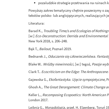
pozaludzkie strategie przetrwania na ruinach ka
Powyższy zakres tematyczny chętnie poszerzymy o z
tekstów polsko- lub anglojęzycznych, realizujących 
Literatura:
Barad K.,
Troubling Time/s and Ecologies of Nothingn
[w:]
Eco-Deconstruction: Derrida and Environmental
New York 2018, s. 206–248.
Bąk T.,
Bailout
, Poznań 2019.
Bednarek J.,
Oduczanie się człowieczeństwa. Fantast
Blake W..
Wróżby niewinności
, [w:] tegoż,
Poezje wyb
Clark T..
Ecocriticism on the Edge: The Anthropocene
Gajewska G.,
Ekofantastyka. Ujęcie sympojetyczne
, 
Ghosh A.,
The Great Derangement: Climate Change an
Keller L.,
Recomposing Ecopoetics: North American Po
London 2017.
Leibniz G.,
Monadologia
, przeł. H. Elzenberg, Toruń 1