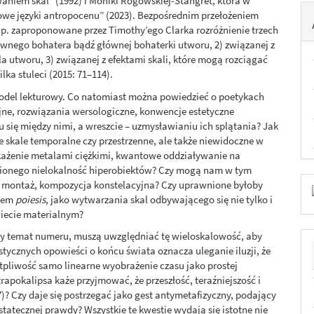
waniem skal” (1992) i Moniki Rogowskiej-Stangret, która w
we języki antropocenu” (2023). Bezpośrednim przełożeniem
 np. zaproponowane przez Timothy’ego Clarka rozróżnienie trzech
łównego bohatera bądź głównej bohaterki utworu, 2) związanej z
a utworu, 3) związanej z efektami skali, które mogą rozciągać
lka stuleci (2015: 71–114).
odel lekturowy. Co natomiast można powiedzieć o poetykach
cyjne, rozwiązania wersologiczne, konwencje estetyczne
 się między nimi, a wreszcie – uzmysławianiu ich splątania? Jak
ne skale temporalne czy przestrzenne, ale także niewidoczne w
skażenie metalami ciężkimi, kwantowe oddziaływanie na
wionego nielokalność hiperobiektów? Czy mogą nam w tym
e i montaż, kompozycja konstelacyjna? Czy uprawnione byłoby
owem
poiesis
, jako wytwarzania skal odbywającego się nie tylko i
wiecie materialnym?
ny temat numeru, muszą uwzględniać tę wieloskalowość, aby
ycznych opowieści o końcu świata oznacza uleganie iluzji, że
ątpliwość samo linearne wyobrażenie czasu jako prostej
rapokalipsa każe przyjmować, że przeszłość, teraźniejszość i
77)? Czy daje się postrzegać jako gest antymetafizyczny, podający
tatecznej prawdy? Wszystkie te kwestie wydają się istotne nie