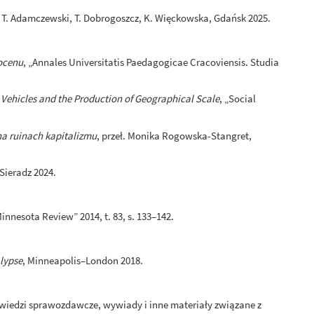
ł. T. Adamczewski, T. Dobrogoszcz, K. Więckowska, Gdańsk 2025.
ocenu
, „Annales Universitatis Paedagogicae Cracoviensis. Studia
s Vehicles and the Production of Geographical Scale
, „Social
na ruinach kapitalizmu
, przeł. Monika Rogowska-Stangret,
 Sieradz 2024.
Minnesota Review” 2014, t. 83, s. 133–142.
lypse
, Minneapolis–London 2018.
wiedzi sprawozdawcze, wywiady i inne materiały związane z