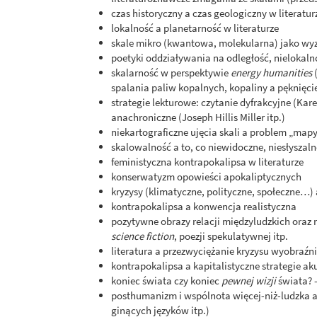
czas historyczny a czas geologiczny w literatur
lokalność a planetarność w literaturze
skale mikro (kwantowa, molekularna) jako wyzw
poetyki oddziaływania na odległość, nielokalno
skalarność w perspektywie
energy humanities
(
spalania paliw kopalnych, kopaliny a pęknięci
strategie lekturowe: czytanie dyfrakcyjne (Kar
anachroniczne (Joseph Hillis Miller itp.)
niekartograficzne ujęcia skali a problem „mapy
skalowalność a to, co niewidoczne, niesłyszaln
feministyczna kontrapokalipsa w literaturze
konserwatyzm opowieści apokaliptycznych
kryzysy (klimatyczne, polityczne, społeczne…) a
kontrapokalipsa a konwencja realistyczna
pozytywne obrazy relacji międzyludzkich ora
science fiction
, poezji spekulatywnej itp.
literatura a przezwyciężanie kryzysu wyobraźni
kontrapokalipsa a kapitalistyczne strategie a
koniec świata czy koniec
pewnej wizji
świata? –
posthumanizm i wspólnota więcej-niż-ludzka 
ginących języków itp.)