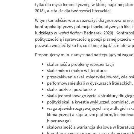
tylko dla myśli feministycznej, w której najsilniej s
2018), ale także dla twórczości literackiej.
W tym kontekście warto rozważyć diagnozowane nier
kontrapokaliptyczny potencjał spekulatywnych fikcji
ludzkiego w
weird fiction
(Bednarek, 2020). Kontrapok
politycznością i sprawczością poezji pisanej przeciw
pozwala widzieć tylko to, co istnieje bądź istniało w p
Proponujemy m.in. namysł nad następującymi zagad
skalarność a problemy reprezentacji
skale mikro i makro w literaturze
przeskakiwanie skal, międzyskalowość, wielo
performowanie skali w dyskursach literackich, 
skale ludzkie i pozaludzkie
skala jednostkowego życia a struktury długieg
polityki skali a kwestie wykluczeń, pominięć,
waga zjawisk rozgrywających się w długich sk
klimatyczna) a kapitalizm platform/technofeud
hiperuwaga)
skalowalność a wariancja skalowa w literatur
literaturoznawcze zmagania ze skalami (przed