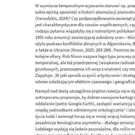
W wymiarze temporalnym wyzwanie stanowi np. przed
sobie epicką opowieść o historii akumulacji pierwot
(Varoufakis, 2024)? Czy podporządkowanie zwierząt
jest charakterystyczne dla czasów współczesnych, czy
rodzaju pytania wiązałyby się z rozmaitymi politykam
1991 roku amunicji zawierającej zubożony uran – któ
użyto podczas konfliktów zbrojnych w Afganistanie, Boś
a także w Ukrainie (Nixon, 2025: 283-284). Pomimo że
kolejne ofiary. Rob Nixon nazywa tego typu procesy p
temporalnej, ale też przestrzennej (wsiąkanie radio
gruntowych, przenoszenie ich wraz z wiatrem) czy mo
Zapytuje: „W jaki sposób uczynić artystycznie i str
wbrew osłabiającym efektom czasowego i geograficzn
Namysł nad skalą szczególnie prężnie rozwija się w d
antropocenu proponuje, by dobrze oswojone kartografi
oddalanie (patrz: Google Earth), zastąpić wariancją 
między jednostkami odmiennymi ontologicznie” i istn
życia ludzi i zwierząt toczą się w mniej więcej tożsamy
zasadnicza fenologiczna asymetria – dlatego zmiany
ludzkiego wydają się ledwie zauważalne, dla roślin 