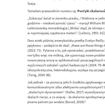
Szaja.
Tematem przewodnim numeru są:
Poetyki skalarnoś
„Zobaczyć świat w ziarenku piasku, / Niebiosa w jedny
godzinie – nieskończoność czasu” – marzył William B
Leibnizowską monadologię („Widać stąd, że istnieje ca
w najmniejszej cząsteczce materii” [Leibniz, 1991: 61
Dwa wieki później amerykańska poetka Evelyn Reilly 
językowo – podejście do skal: „these are those things
(2012: 71). Pytania o to, jak opowiadać, przedstawi
nie tylko więc nie milkną, ale ujawniają nowe prob
nowoczesną wiarę w aplikowalność poszczególnych 
wyjściowych założeń i pytań badawczych (2024: 79–80
idiosynkratyczne, heterodoksyjne, wydaje się szcze
(Tsing, 2024: 86).
Jak jednak – za pomocą jakich środków językowego w
komunikowalnymi albo afektywnie uwspólnionymi? Cz
„skalarnym dysonansem” (Keller, 2017) wywoływanym 
skalach naraz, a co więcej – że skalarne aproksymacje
pisane palcem po wodzie (Barad, 2018)?