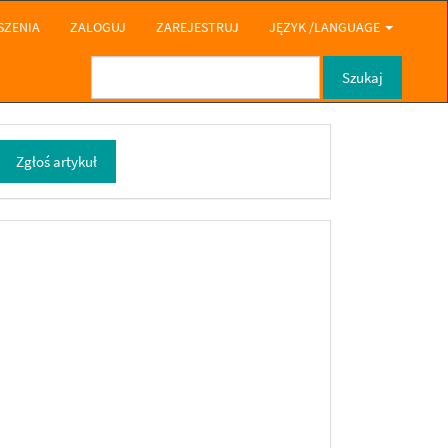
SZENIA
ZALOGUJ
ZAREJESTRUJ
JĘZYK /LANGUAGE
Szukaj
głoś
Zgłoś artykuł
rtykuł
fb