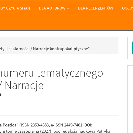
DY UŻYCIA SI (AI)
DLA AUTORÓW
DLA RECENZENTÓW
OGŁO
Z
yki skalarności / Narracje kontrapokaliptyczne"
a
 numeru tematycznego
/ Narracje
"
oetica” (ISSN 2353-4583, e-ISSN 2449-7401, DOI:
stym tomie czasopisma (2027), pod redakcją naukową Patryka