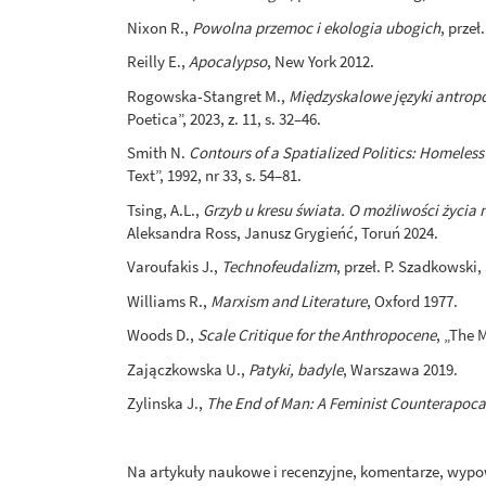
Nixon R.,
Powolna przemoc i ekologia ubogich
, prze
Reilly E.,
Apocalypso
, New York 2012.
Rogowska-Stangret M.,
Międzyskalowe języki antrop
Poetica”, 2023, z. 11, s. 32–46.
Smith N.
Contours of a Spatialized Politics: Homeles
Text”, 1992, nr 33, s. 54–81.
Tsing, A.L.,
Grzyb u kresu świata. O możliwości życia 
Aleksandra Ross, Janusz Grygieńć, Toruń 2024.
Varoufakis J.,
Technofeudalizm
, przeł. P. Szadkowski,
Williams R.,
Marxism and Literature
, Oxford 1977.
Woods D.,
Scale Critique for the Anthropocene
, „The 
Zajączkowska U.,
Patyki, badyle
, Warszawa 2019.
Zylinska J.,
The End of Man: A Feminist Counterapoca
Na artykuły naukowe i recenzyjne, komentarze, wypo