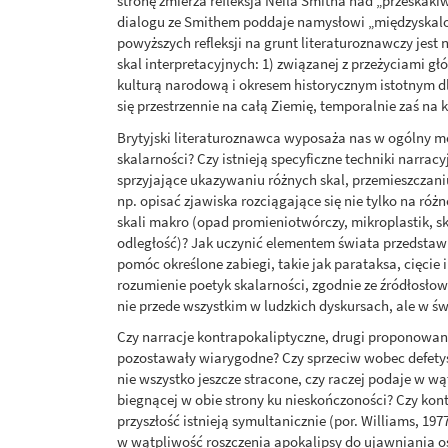
stronę zmierza refleksja Neila Smitha nad „przeskaki
dialogu ze Smithem poddaje namysłowi „międzyskalo
powyższych refleksji na grunt literaturoznawczy jest
skal interpretacyjnych: 1) związanej z przeżyciami g
kulturą narodową i okresem historycznym istotnym dl
się przestrzennie na całą Ziemię, temporalnie zaś na ki
Brytyjski literaturoznawca wyposaża nas w ogólny m
skalarności? Czy istnieją specyficzne techniki narra
sprzyjające ukazywaniu różnych skal, przemieszczaniu
np. opisać zjawiska rozciągające się nie tylko na róż
skali makro (opad promieniotwórczy, mikroplastik, 
odległość)? Jak uczynić elementem świata przedsta
pomóc określone zabiegi, takie jak parataksa, cięci
rozumienie poetyk skalarności, zgodnie ze źródłosł
nie przede wszystkim w ludzkich dyskursach, ale w ś
Czy narracje kontrapokaliptyczne, drugi proponowa
pozostawały wiarygodne? Czy sprzeciw wobec defetyst
nie wszystko jeszcze stracone, czy raczej podaje w w
biegnącej w obie strony ku nieskończoności? Czy kont
przyszłość istnieją symultanicznie (por. Williams, 19
w wątpliwość roszczenia apokalipsy do ujawniania os