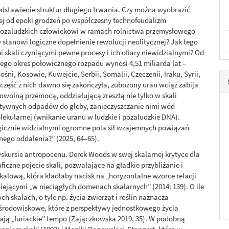
stawienie struktur długiego trwania. Czy można wyobrazić
nej od epoki grodzeń po współczesny technofeudalizm
 pozaludzkich człowiekowi w ramach rolnictwa przemysłowego
 stanowi logiczne dopełnienie rewolucji neolitycznej? Jak tego
i skali czyniącymi pewne procesy i ich ofiary niewidzialnymi? Od
rego okres połowicznego rozpadu wynosi 4,51 miliarda lat –
ni, Kosowie, Kuwejcie, Serbii, Somalii, Czeczenii, Iraku, Syrii,
 część z nich dawno się zakończyła, zubożony uran wciąż zabija
owolną przemocą, oddziałującą zresztą nie tylko w skali
aktywnych odpadów do gleby, zanieczyszczanie nimi wód
lekularnej (wnikanie uranu w ludzkie i pozaludzkie DNA).
ategicznie widzialnymi ogromne pola sił wzajemnych powiązań
ego oddalenia?” (2025, 64–65).
yskursie antropocenu. Derek Woods w swej skalarnej krytyce dla
czne pojęcie skali, pozwalające na gładkie przybliżanie i
skalową, która kładłaby nacisk na „horyzontalne wzorce relacji
iejącymi „w nieciągłych domenach skalarnych” (2014: 139). O ile
ch skalach, o tyle np. życia zwierząt i roślin naznacza
 środowiskowe, które z perspektywy jednostkowego życia
mają „furiackie” tempo (Zajączkowska 2019, 35). W podobną