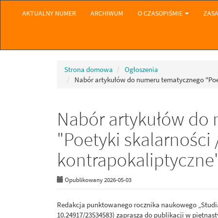
Quick jump to page content
AKTUALNY NUMER
ARCHIWUM
O CZASOPIŚMIE
ZASA
Main Navigation
Main Content
Sidebar
Strona domowa
Ogłoszenia
Nabór artykułów do numeru tematycznego "Poet
Nabór artykułów do
"Poetyki skalarności 
kontrapokaliptyczne
Opublikowany 2026-05-03
Redakcja punktowanego rocznika naukowego „Studia P
10.24917/23534583) zaprasza do publikacji w piętna