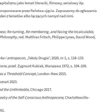
pitalizmu jako temat literacki, filmowy, serialowy itp.
aproponowane przez Państwa ujęcia. Zapraszamy do zgłaszania
jeden z tematów albo łączących namysł nad nimi.
ess: Re‑turning, Re‑membering, and Facing the Incalculable
,
 Philosophy
, red. Matthias Fritsch, Philippe Lynes, David Wood,
yka i antropocen
, „Teksty Drugie”, 2020, nr 1, s. 118–133.
rane
, przeł. Zygmunt Kubiak, Warszawa 1972, s. 104–109.
 as a Threshold Concept
, London–New 2015.
Poznań 2023.
d the Unthinkable
, Chicago 2017.
etry of the Self-Conscious Anthropocene
, Charlottesville–
991.