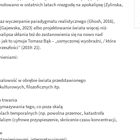
formułowano w ostatnich latach niezgodę na apokalipsę (Zylinska,
az wyczerpanie paradygmatu realistycznego (Ghosh, 2016),
 (Gajewska, 2023) albo projektowanie świata więcej-niż-
alipsa skłania też do zastanowienia się na nowo nad
 – jak to ujmuje Tomasz Bąk – „usmyczonej wyobraźni, / która
rzeszłości” (2019: 21).
nieniami:
skalowość w obrębie świata przedstawionego
kulturowych, filozoficznych itp.
o trwania
 wymazywania tego, co poza skalą
alach temporalnych (np. powolna przemoc, katastrofa
alizm (cyfrowe przyspieszenie, skrócenie czasu koncentracji,
ze
stawieniowymi, interpretacyjnymi)