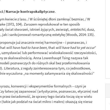
ci / Narracje kontrapokaliptyczne
.
m kwiecie z lasu. / W ściśniętej dłoni zamknąć bezmiar, / W
lake (1972, 104). Zarazem reprodukował w ten sposób
ły świat stworzeń, istnień żyjących, zwierząt,
entelechii
, dusz,
]), jak i sankcjonował romantyczną estetykę (Woods, 2014: 135).
proponuje już znacznie mniej harmonijne – i poznawczo, i
 that
will have had to have been,
that
will have had to yet occur
”
ać, uzmysławiać lub performować wieloskalowość rzeczywistości,
lemy ze skalowalnością. Anna Lowenhaupt Tsing nazywa tak
modeli poznawczych do różnych skal bez przeformułowania
). Literatura, z reguły zainteresowana tym, co jednostkowe,
gólnie wyczulona „na momenty załamywania się skalowalności”
yrazu, konwencji i eksperymentów formalnych – czyni je
y łatwo jej zapanować (artystycznie, poznawczo, etycznie) nad
przez świadomość, że sprawy tego świata toczą się w wielu
 (takie jak podział na świat mikro i makro) okazują się nieraz