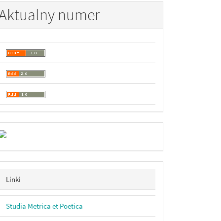
Aktualny numer
ev
Linki
Linki
Studia Metrica et Poetica